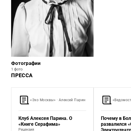
Фотографии
1 фото
ПРЕССА
«Эхо Москвы» · Алексей Парин
«Ведомост
Клуб Алексея Парина. О
Почему в Бо
«Книге Серафима»
развалился «
Электротеат
Рецензия