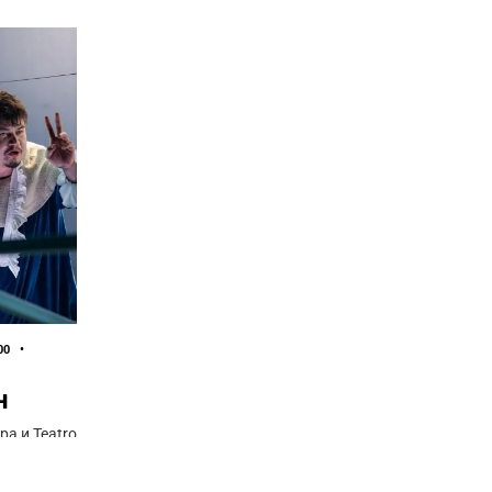
00 •
н
а и Teatro