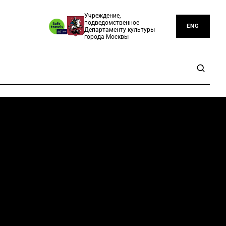
Учреждение,
подведомственное
ENG
Департаменту культуры
города Москвы