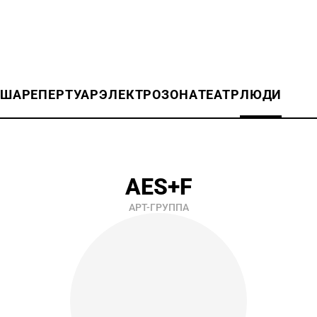
ИША
РЕПЕРТУАР
ЭЛЕКТРОЗОНА
ТЕАТР
ЛЮДИ
AES+F
АРТ-ГРУППА