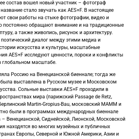
в ее состав вошел новый участник – фотограф
26 июня 2016
 название стало звучать как AES+F. В настоящее
т свои работы на стыке фотографии, видео и
но постоянно обращают внимание и на традиционные
птуру, а также живопись, рисунок и архитектуру.
 поэтический диалог между этими медиа и
стории искусства и культуры, масштабные
ния AES+F исследуют ценности, пороки и конфликты
в глобальном масштабе.
ляла Россию на Венецианской биеннале; тогда же
 была выставлена в Русском музее и Московском
усства. Сольные выставки AES+F проходили в
остранствах мира (парижский Passage de Retz,
ерлинский Martin-Gropius-Bau, московский МАММ и
ратно были в программах международных биеннале
 – Венецианской, Сиднейской, Лионской, Московской
ния находятся во многих музейных и публичных
транах Европы, Северной и Южной Америки, Азии и