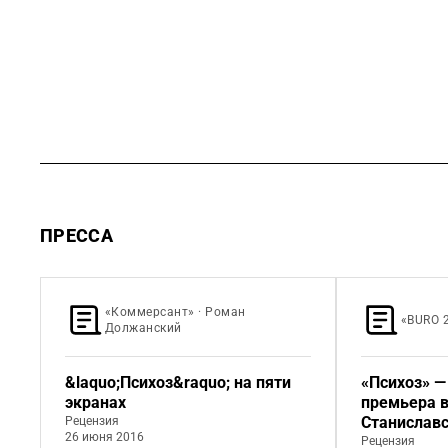
ПРЕССА
«Коммерсант» · Роман
«BURO 
Должанский
&laquo;Психоз&raquo; на пяти
«Психоз» — 
экранах
премьера в
Станислав
Рецензия
26 июня 2016
Рецензия