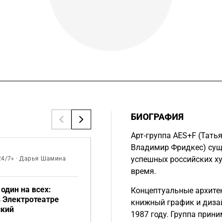
БИОГРАФИЯ
Арт-группа AES+F (Татья
Владимир Фридкес) суще
«​Афиша Daily» · Марина
успешных российских х
24/7» · Дарья Шамина
Анциперова, Алексей Киселев
время.
один на всех:
«Динозавр такая же
Концептуальные архитек
 Электротеатре
реальность, как и корова»:
книжный график и диза
ский
интервью с AES+F
1987 году. Группа прин
Интервью