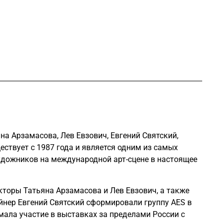
на Арзамасова, Лев Евзович, Евгений Святский,
ствует с 1987 года и является одним из самых
удожников на международной арт-сцене в настоящее
«​«Москва 24»»
AES+F: "В "Психозе" мы
торы Татьяна Арзамасова и Лев Евзович, а также
вернулись к теме телесного в
йнер Евгений Святский сформировали группу AES в
формате новых технологий"
имала участие в выставках за пределами России с
Интервью