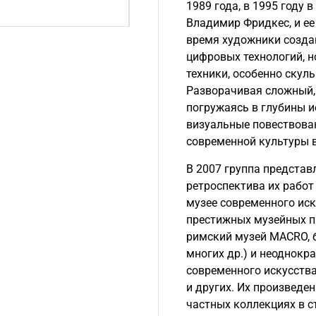
1989 года, в 1995 году 
10 октября 2016
Владимир Фридкес, и ее
время художники создаю
цифровых технологий, 
техники, особенно скуль
Разворачивая сложный,
погружаясь в глубины и
визуальные повествова
современной культуры 
В 2007 группа представ
ретроспектива их работ
музее современного иск
престижных музейных пр
римский музей MACRO, б
многих др.) и неоднок
современного искусства
и других. Их произведе
частных коллекциях в с