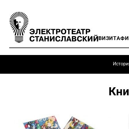
ВИЗИТ
АФ
Истори
Кни