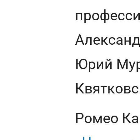
професси
Александ
Юрий Мур
Квятковс
Ромео Ка