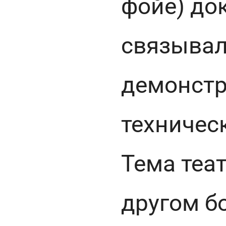
фойе) до
связывал
демонстр
техничес
Тема теа
другом б