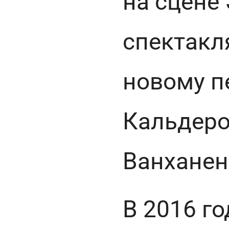
на сцене
спектак
новому п
Кальдеро
Ванханен
В 2016 г