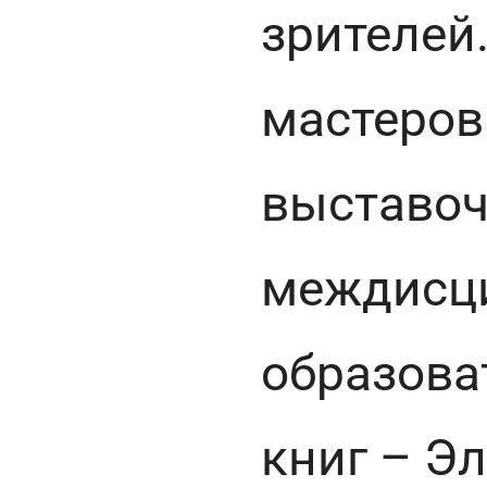
зрителей
мастеров
выставоч
междисц
образова
книг – Э