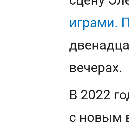
сцену Эл
играми. 
двенадца
вечерах.
В 2022 г
с новым 