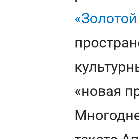
«Золотой
простран
культурн
«новая п
Многодне