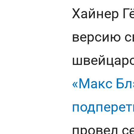
Хайнер Г
версию с
швейцарс
«Макс Бл
подперет
провел с