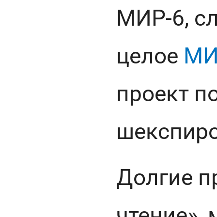
МИР-6, с
целое
МИ
проект п
шекспиро
Долгие п
чтение»,