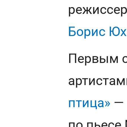
режиссер,
Борис Юх
Первым с
артистам
птица»
— 
по пьесе