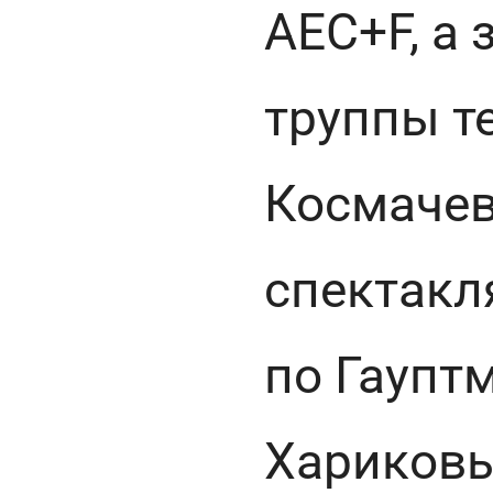
АЕС+F, а 
труппы т
Космачев
спектак
по Гаупт
Хариковы