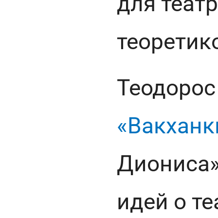
для теат
теоретик
Теодорос
«Вакханк
Диониса»
идей о те