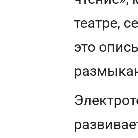
театре, с
это опис
размыка
Электрот
развивае