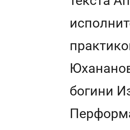
текста А
исполнит
практико
Юхананов
богини И
Перформа