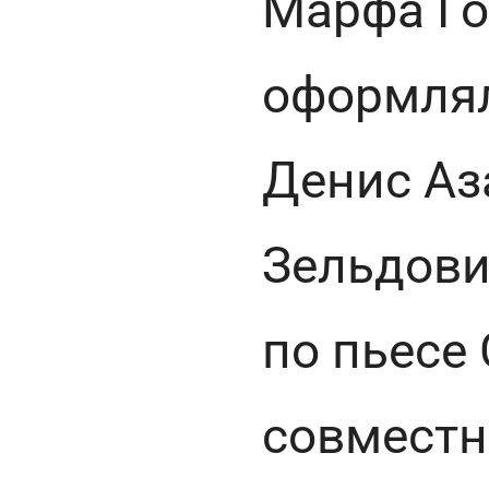
Марфа Го
оформлял
Денис Аз
Зельдови
по пьесе
совместн