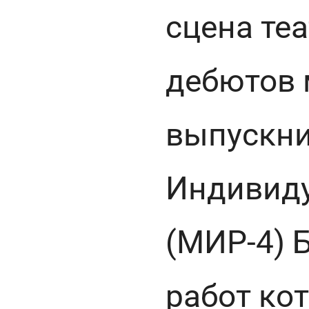
сцена те
дебютов 
выпускни
Индивид
(МИР-4) 
работ ко