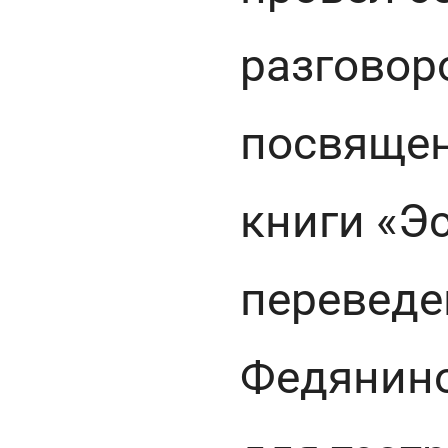
разговоро
посвящен
книги «Эс
переведе
Федянино