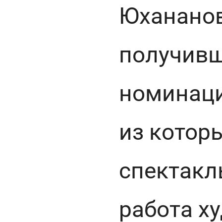
Юханано
получивш
номинаци
из котор
спектакл
работа х