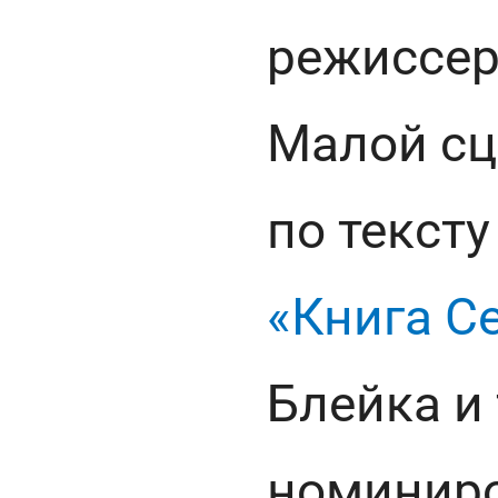
режиссер
Малой сц
по тексту
«Книга С
Блейка и
номиниро