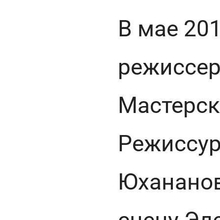
В мае 20
режиссер
Мастерск
Режиссур
Юханано