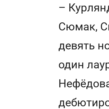
– Курлян
Сюмак, С
девять н
один лау
Нефёдова)
дебютиро