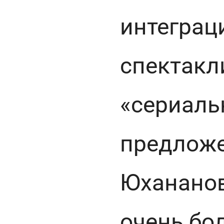
интеграц
спектакл
«сериаль
предлож
Юхананов
очень бо