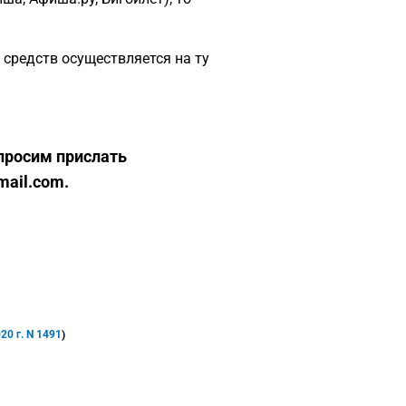
х средств осуществляется на ту
 просим прислать
mail.com.
0 г. N 1491
)