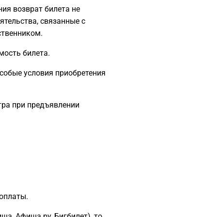
ния возврат билета не
тельства, связанные с
ственником.
мость билета.
собые условия приобретения
атра при предъявлении
оплаты.
ша, Афиша.ру, Бигбилет), то