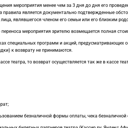
ещения мероприятия менее чем за 3 дня до дня его проведе
з правила является документально подтвержденные обстоя
лица, являвшегося членом его семьи или его близким род
о переноса мероприятия зрителю возмещается полная стои
мках специальных программ и акций, предусматривающих о
идки) к возврату не принимаются.
кассе театра, то возврат осуществляется так же в кассе те
рат;
ользованием безналичной формы оплаты, чека безналичной 
иальных билетных партнеров театра (Кассир.ру, Яндекс Афи