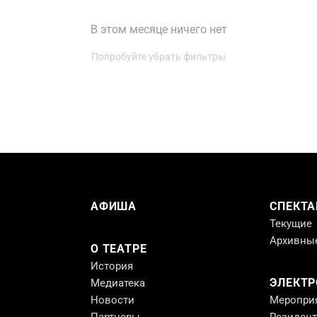
В этом месяце ничего нет
Попробуйте убрать фильтры
АФИША
СПЕКТА
Текущие
Архивны
О ТЕАТРЕ
История
ЭЛЕКТ
Медиатека
Новости
Меропри
Партнеры
Резиден