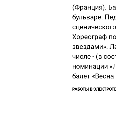
(Франция). Б
бульваре. Пе
сценического
Хореограф-по
звездами». Л
числе - (в со
номинации «Л
балет «Весна
РАБОТЫ В ЭЛЕКТРОТ
2017
Хореограф, «