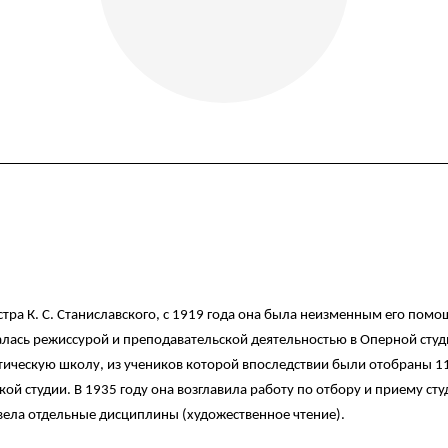
естра К. С. Станиславского, с 1919 года она была неизменным его пом
лась режиссурой и преподавательской деятельностью в Оперной студии
ическую школу, из учеников которой впоследствии были отобраны 11
ой студии. В 1935 году она возглавила работу по отбору и приему ст
 вела отдельные дисциплины (художественное чтение).