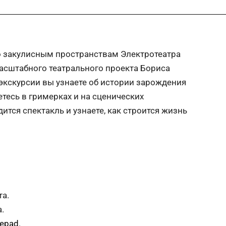
по закулисным пространствам Электротеатра
асштабного театрального проекта Бориса
экскурсии вы​ ​узнаете​ об истории зарождения
жетесь в гримерках и на​ сценических
одится спектакль и узнаете, как строится жизнь
та.
.
mepad
.