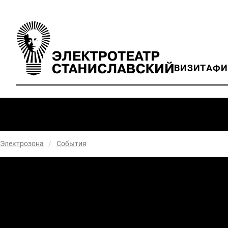
ВИЗИТ
АФ
Электрозона
/
События