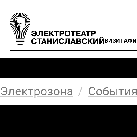
ВИЗИТ
АФ
Электрозона
/
Событи