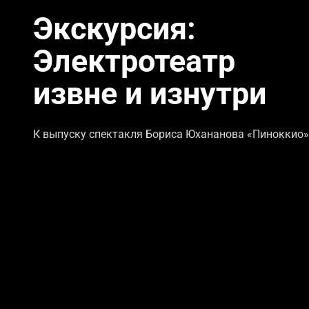
Экскурсия:
Электротеатр
извне и изнутри
К выпуску спектакля Бориса Юхананова «Пиноккио»