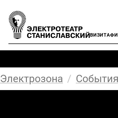
ВИЗИТ
АФ
Электрозона
/
Событи