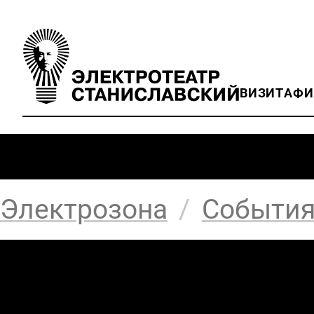
ВИЗИТ
АФ
Электрозона
/
Событи