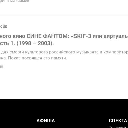
арина Максимик.
ОЙЕ
ного кино СИНЕ ФАНТОМ: «SKIF-3 или виртуал
ть 1. (1998 – 2003).
со дня смерти культового российского музыканта и композитор
на. Показ посвящен его памяти.
ин
АФИША
СПЕКТА
Текущие