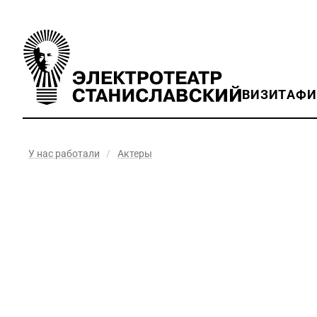
ВИЗИТ
АФ
У нас работали
/
Актеры