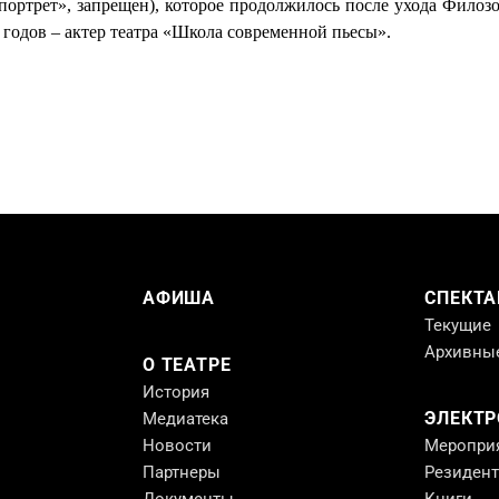
портрет», запрещен), которое продолжилось после ухода Филозов
х годов – актер театра «Школа современной пьесы».
АФИША
СПЕКТА
Текущие
Архивны
О ТЕАТРЕ
История
ЭЛЕКТ
Медиатека
Новости
Меропри
Партнеры
Резиден
Документы
Книги