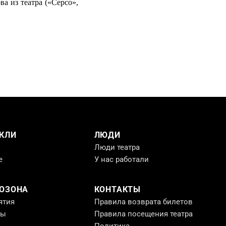
а из театра («Серсо»,
КЛИ
ЛЮДИ
Люди театра
е
У нас работали
РОЗОНА
КОНТАКТЫ
ятия
Правила возврата билетов
ты
Правила посещения театра
Политика