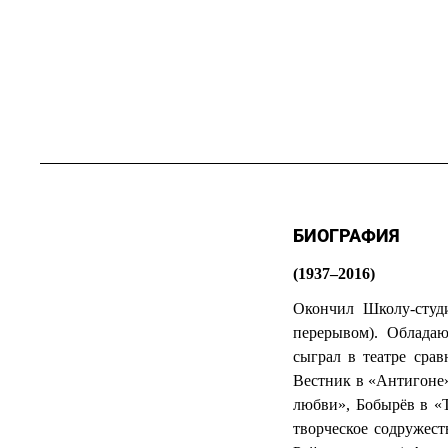
БИОГРАФИЯ
(1937–2016)
Окончил Школу-студ
перерывом). Облада
сыграл в театре сра
Вестник в «Антигоне»
любви», Бобырёв в «Т
творческое содружес