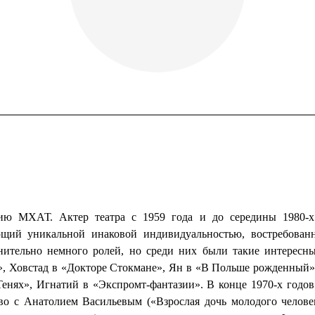
ию МХАТ. Актер театра с 1959 года и до середины 1980-х
ющий уникальной инаковой индивидуальностью, востребован
внительно немного ролей, но среди них были такие интересны
, Ховстад в «Докторе Стокмане», Ян в «В Польше рожденный»
енях», Игнатий в «Экспромт-фантазии». В конце 1970-х годо
тво с Анатолием Васильевым («Взрослая дочь молодого челове