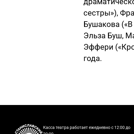
драматическо
сестры»), Фр
Бушакова («В 
Эльза Буш, М
Эффери («Кро
года.
Касса театра работает ежедневно с 12:00 до
20:00