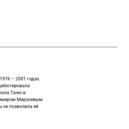
1976 – 2001 годах.
 дебютировала
рала Таню в
адимиром Мирзоевым
ы не позволила ей