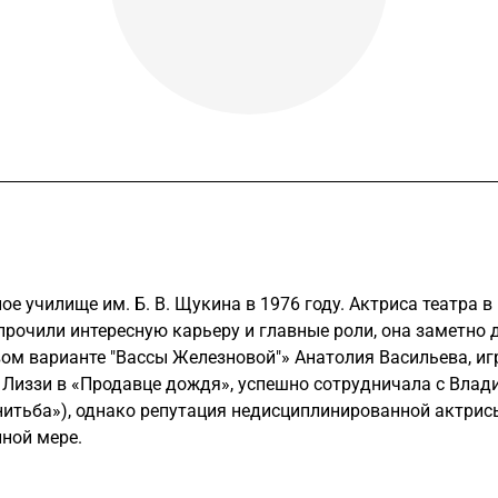
е училище им. Б. В. Щукина в 1976 году. Актриса театра в 
прочили интересную карьеру и главные роли, она заметно
ом варианте "Вассы Железновой"» Анатолия Васильева, иг
 Лиззи в «Продавце дождя», успешно сотрудничала с Вл
енитьба»), однако репутация недисциплинированной актрис
лной мере.