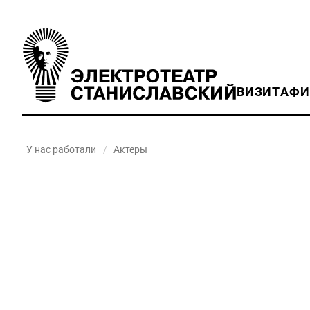
ВИЗИТ
АФ
У нас работали
/
Актеры