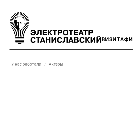
ВИЗИТ
АФ
У нас работали
/
Актеры