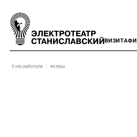
ВИЗИТ
АФ
У нас работали
/
Актеры