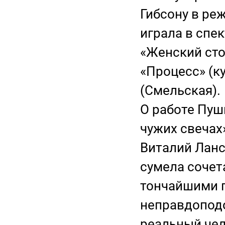
Гибсону в ре
играла в спек
«Женский сто
«Процесс» (к
(Смельская).
О работе Пуш
чужих свечах
Виталий Ланс
сумела сочет
тончайшими п
неправдопод
реальный чел