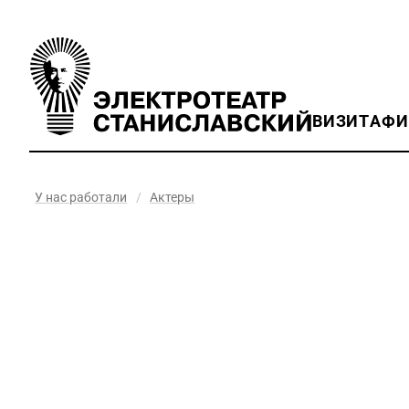
ВИЗИТ
АФ
У нас работали
/
Актеры