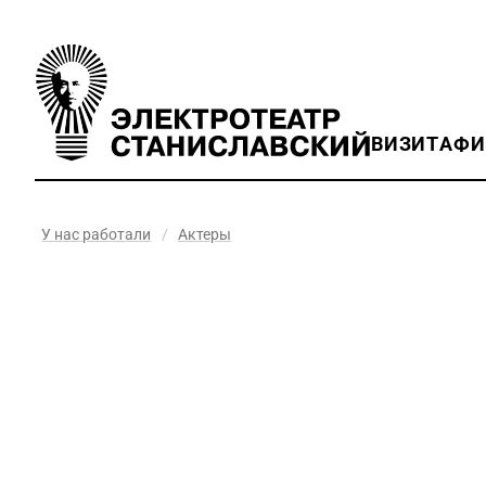
ВИЗИТ
АФ
У нас работали
/
Актеры