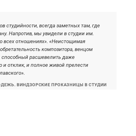
в студийности, всегда заметных там, где
Спе
ну. Напротив, мы увидели в студии им.
вос
во всех отношениях». «Неистощимая
озд
обретательность композитора, венцом
пра
, способный расшевелить даже
сво
о и отклик, и полное живой прелести
лавского».
ОДЕЖЬ. ВИНДЗОРСКИЕ ПРОКАЗНИЦЫ В СТУДИИ
О // СОВЕТСКОЕ ИСКУССТВО. 1946. 19 АПРЕЛЯ.
‹
›