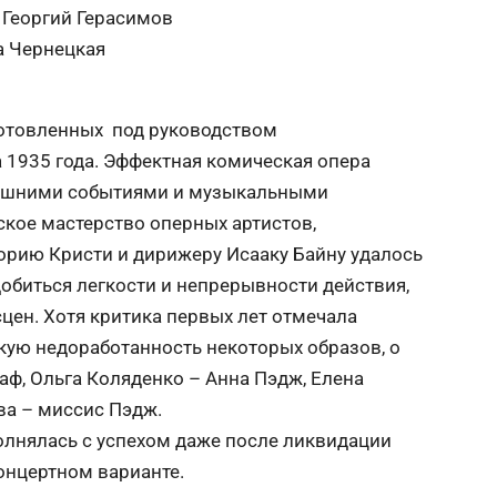
 Георгий Герасимов
а Чернецкая
готовленных под руководством
 1935 года. Эффектная комическая опера
нешними событиями и музыкальными
кое мастерство оперных артистов,
орию Кристи и дирижеру Исааку Байну удалось
обиться легкости и непрерывности действия,
цен. Хотя критика первых лет отмечала
кую недоработанность некоторых образов, о
ф, Ольга Коляденко – Анна Пэдж, Елена
ва – миссис Пэдж.
олнялась с успехом даже после ликвидации
концертном варианте.