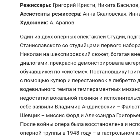
Режиссеры:
Григорий Кристи, Никита Басилов,
Ассистенты режиссера:
Анна Скаловская, Инн
Художник:
А. Арапов
Один из двух оперных спектаклей Студии, под
Станиславского со студийцами первого набора
Николаи на шекспировский сюжет, богатая в
диалогами, прекрасно демонстрировала актерс
обучавшихся по «системе». Постановщику Григ
с помощью купюр и перестановок в либретто д
водевильного темпа и темпераментных мизанс
недостатки вокальной техники и исполнительс
себе заявили Владимир Андриевский – Фальста
Шевцик – миссис Форд и Александра Григорье
После войны опера была восстановлена и исп
оперной труппы в 1948 году – в гастрольном 