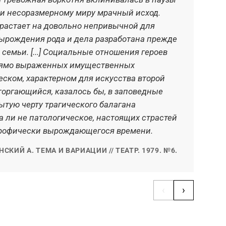
 и несоразмерному миру мрачный исход.
нев
растает на довольно непривычной для
наз
 вырождения рода и дела разработана прежде
сущ
семьи. [...] Социальные отношения героев
кри
прямо выраженных имущественных
нов
еском, характерном для искусства второй
себ
торгающийся, казалось бы, в заповедные
ытую черту трагического балагана
а ли не патологическое, настоящих страстей
строфически вырождающегося времени.
СКИЙ А. ТЕМА И ВАРИАЦИИ // ТЕАТР. 1979. №6.
‹
›