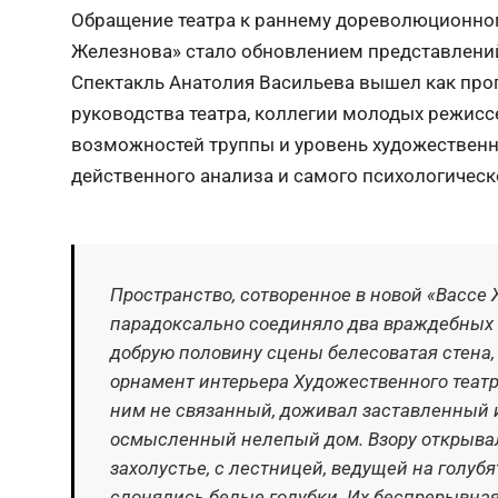
Обращение театра к раннему дореволюционном
Железнова» стало обновлением представлений 
Спектакль Анатолия Васильева вышел как про
руководства театра, коллегии молодых режисс
возможностей труппы и уровень художествен
действенного анализа и самого психологическо
Пространство, сотворенное в новой «Вассе
парадоксально соединяло два враждебных 
добрую половину сцены белесоватая стена,
орнамент интерьера Художественного театра
ним не связанный, доживал заставленный 
осмысленный нелепый дом. Взору открывал
захолустье, с лестницей, ведущей на голубя
слонялись белые голубки. Их беспрерывная