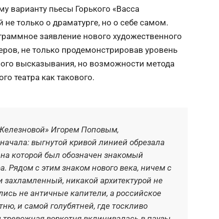
у варианту пьесы Горького «Васса
не только о драматурге, но о себе самом.
граммное заявление нового художественного
еров, не только продемонстрировав уровень
ного высказывания, но возможности метода
го театра как такового.
 Железновой» Игорем Поповым,
А. 
начала: выгнутой кривой линией обрезала
чел
 на которой был обозначен знакомый
жес
. Рядом с этим знаком нового века, ничем с
жиз
и захламленный, никакой архитектурой не
пер
ись не античные капители, а российское
уби
тню, и самой голубятней, где тоскливо
ест
 тревожная воркотня вклинивалась в паузы
Вас