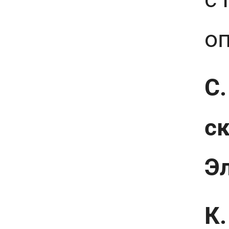
о
С.
ск
Э
К.