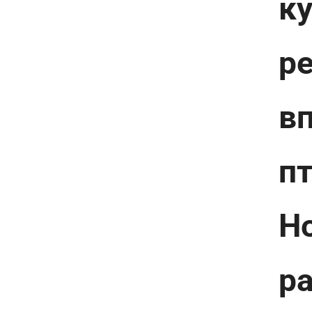
к
ре
вп
пт
Но
р