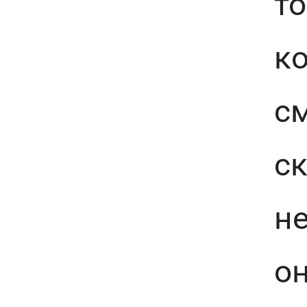
то
ко
с
ск
не
он