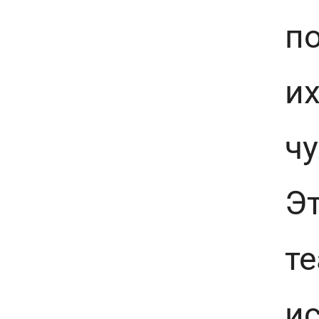
по
и
чу
Э
те
ис