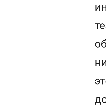
и
те
об
ни
эт
до