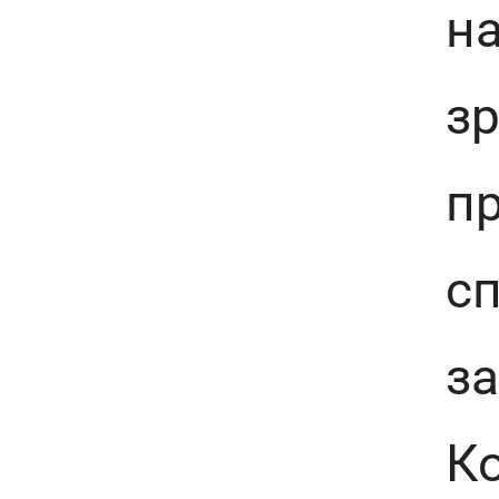
н
зр
п
сп
за
Ко