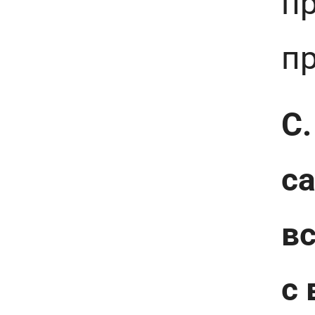
п
п
С.
с
вс
с 