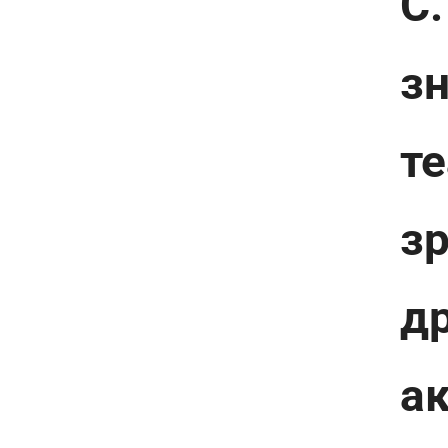
С.
з
те
зр
др
ак