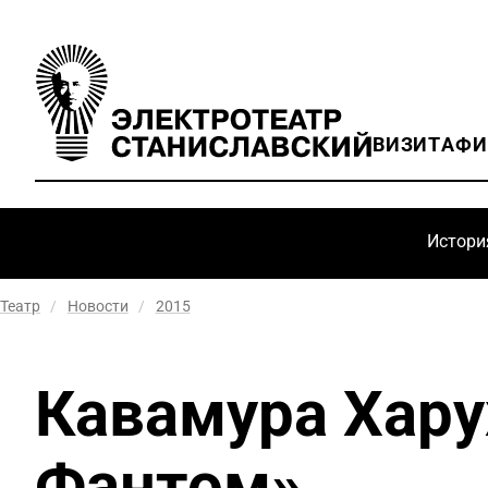
ВИЗИТ
АФ
Истори
Театр
/
Новости
/
2015
Кавамура Хару
Фантом»