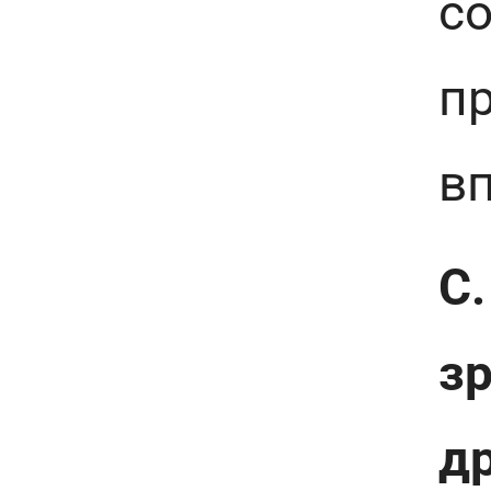
со
пр
в
С.
зр
др