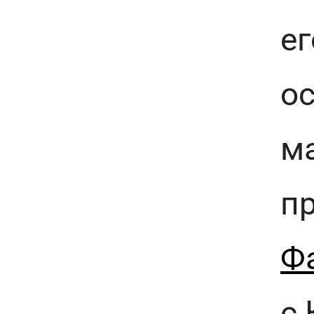
ег
о
ма
п
Ф
с 