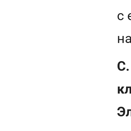
с
н
С.
кл
Э