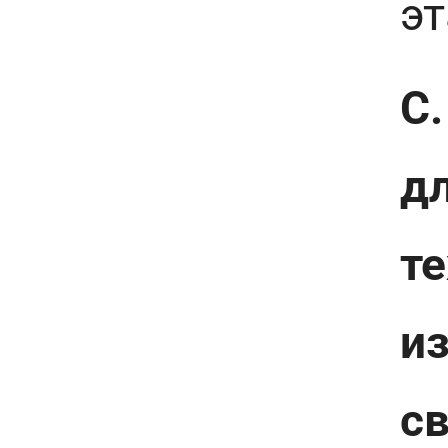
эт
С.
дл
те
и
с