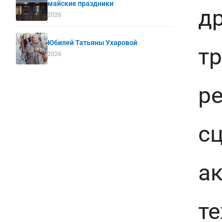
майские праздники
д
2026
Юбилей Татьяны Ухаровой
тр
2026
р
с
ак
т