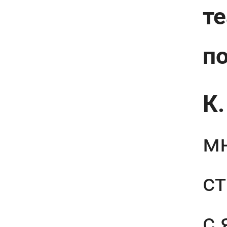
т
п
К.
мн
с
с 