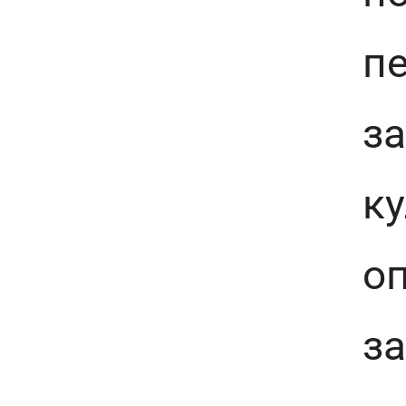
пе
з
ку
оп
з