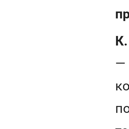
п
К.
— 
к
по