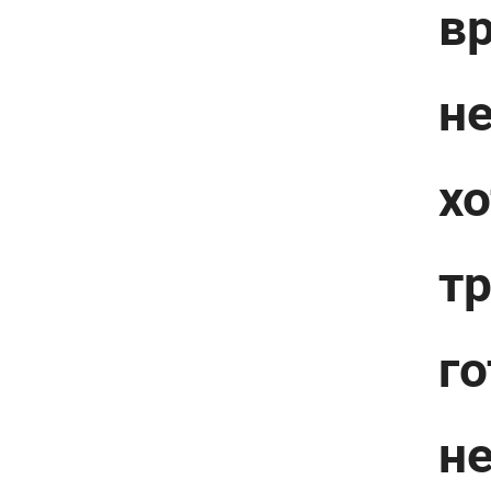
в
не
хо
т
го
н