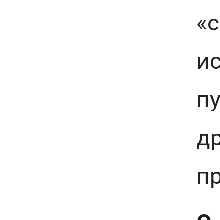
«
ис
пу
др
пр