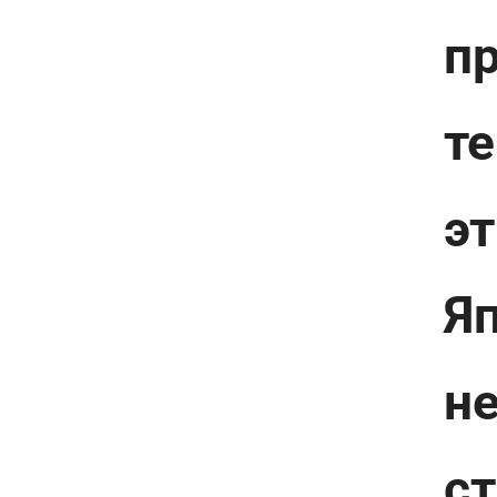
п
те
эт
Яп
н
с