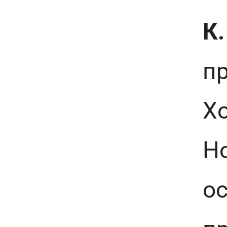
К.
п
Хо
Но
о