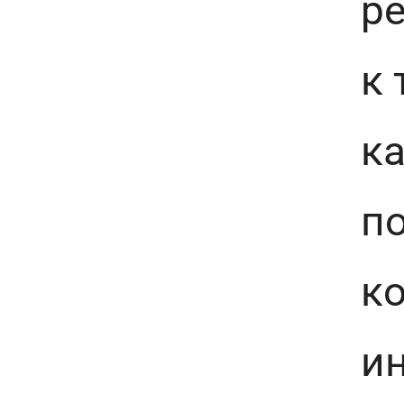
ре
к 
ка
по
ко
ин