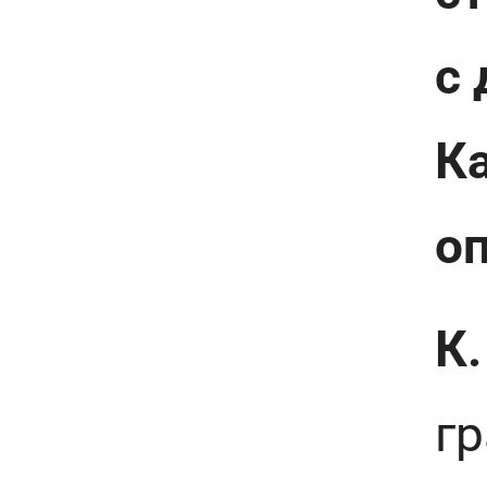
с
К
о
К.
гр