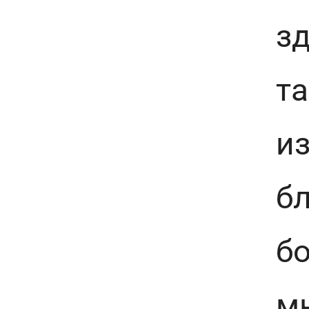
зд
та
и
бл
б
м