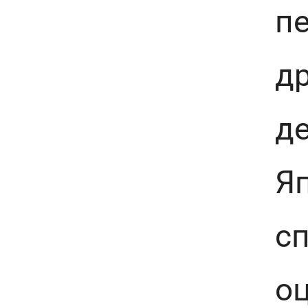
п
др
де
Я
сп
оц