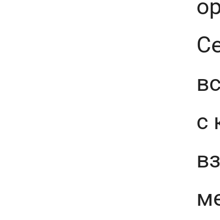
ор
Се
вс
с
в
ме