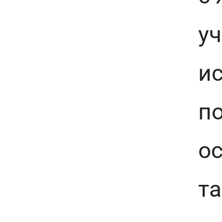
у
и
по
ос
та