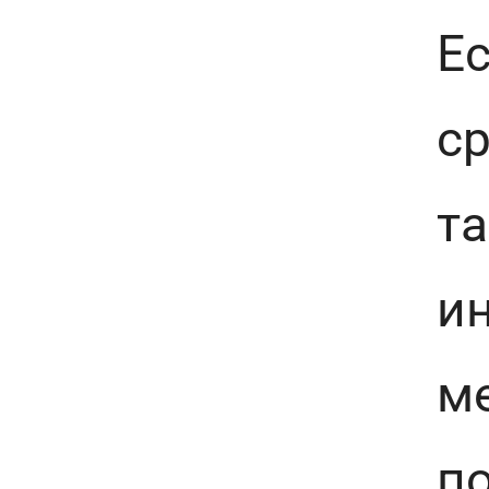
Е
ср
та
ин
м
по