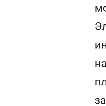
мо
Эл
и
на
пл
за