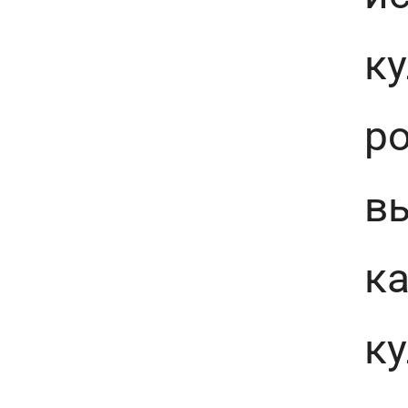
ку
р
в
ка
ку