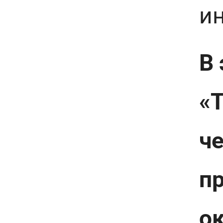
ин
В 
«Т
ч
пр
ок