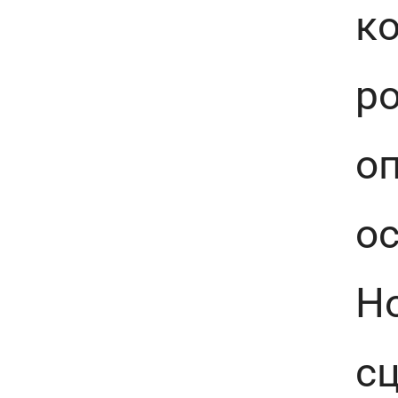
ко
ро
о
о
Ho
сц