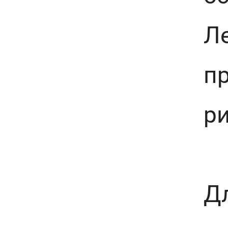
Ле
п
р
Д