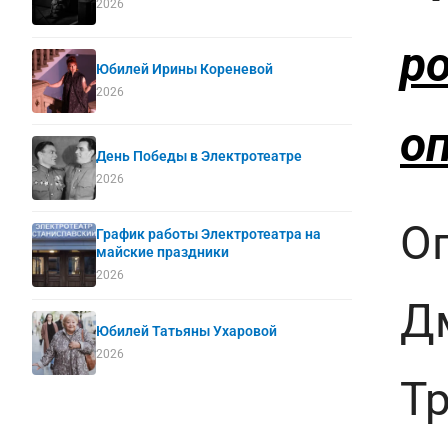
2026
р
Юбилей Ирины Кореневой
2026
о
День Победы в Электротеатре
2026
О
График работы Электротеатра на
майские праздники
2026
Д
Юбилей Татьяны Ухаровой
2026
Т