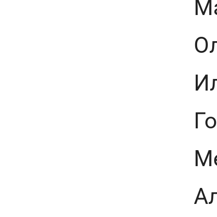
М
Ол
Ил
Го
М
А