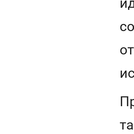
и
с
о
и
П
т