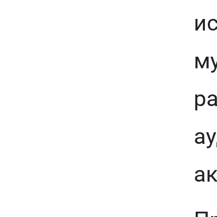
ис
м
р
а
а