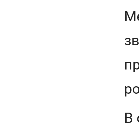
М
зв
п
р
В 