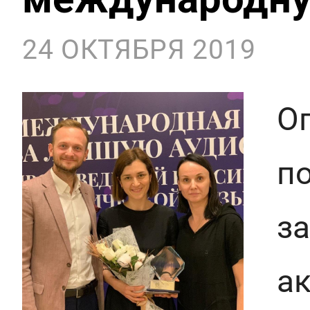
24 ОКТЯБРЯ 2019
О
п
з
а