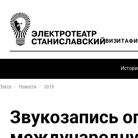
ВИЗИТ
АФ
Истори
Театр
/
Новости
/
2019
Звукозапись о
международну