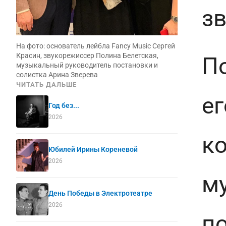
з
На фото: основатель лейбла Fancy Music Сергей
Красин, звукорежиссер Полина Белетская,
По
музыкальный руководитель постановки и
солистка Арина Зверева
ЧИТАТЬ ДАЛЬШЕ
ег
Год без...
2026
к
Юбилей Ирины Кореневой
2026
м
День Победы в Электротеатре
2026
по