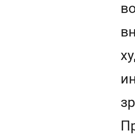
во
в
х
ин
зр
Пр