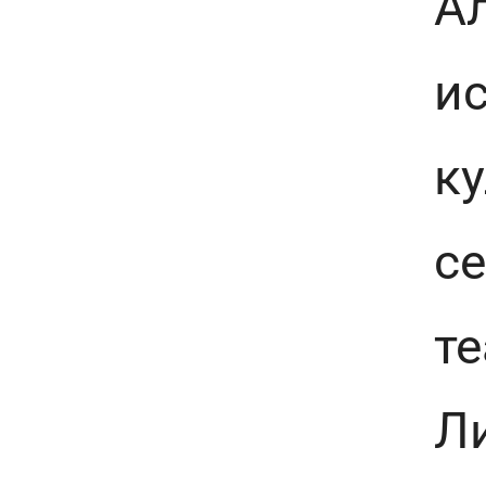
А
ис
ку
се
те
Ли