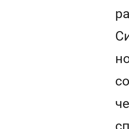
ра
Си
но
со
че
сп