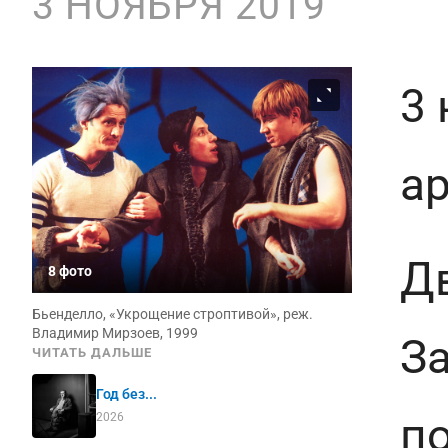
3 НОЯБРЯ 2019
3 
а
Д
8 фото
Бьенделло, «Укрощение строптивой», реж.
Владимир Мирзоев, 1999
З
ЧИТАТЬ ДАЛЬШЕ
Год без...
по
2026