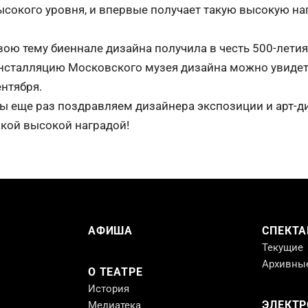
ысокого уровня, и впервые получает такую высокую на
вою тему биеннале дизайна получила в честь 500-лети
нсталляцию Московского музея дизайна можно увидеть
ентября.
ы еще раз поздравляем дизайнера экспозиции и арт-д
акой высокой наградой!
АФИША
СПЕКТА
Текущие
Архивны
О ТЕАТРЕ
История
ЭЛЕКТ
Медиатека