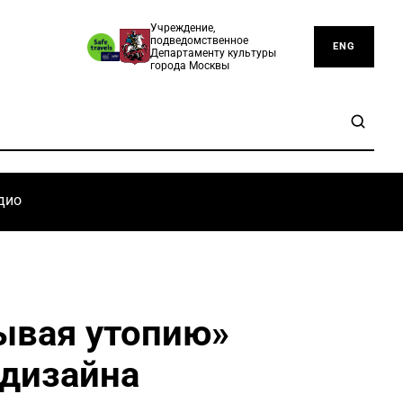
Учреждение,
подведомственное
ENG
Департаменту культуры
города Москвы
дио
ывая утопию»
 дизайна