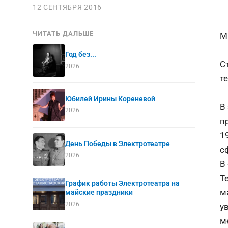
12 СЕНТЯБРЯ 2016
ЧИТАТЬ ДАЛЬШЕ
М
Год без...
С
2026
т
Юбилей Ирины Кореневой
В
2026
п
1
День Победы в Электротеатре
с
2026
В
Т
График работы Электротеатра на
м
майские праздники
2026
у
м