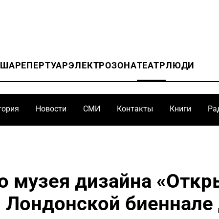
ИША
РЕПЕРТУАР
ЭЛЕКТРОЗОНА
ТЕАТР
ЛЮДИ
тория
Новости
СМИ
Контакты
Книги
Ра
о музея дизайна «Откр
I Лондонской биеннале