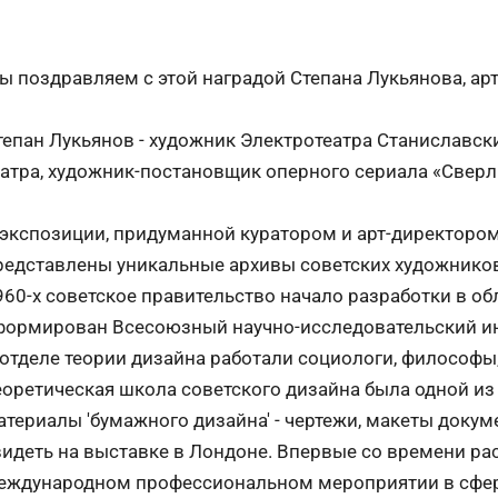
ы поздравляем с этой наградой Степана Лукьянова, ар
тепан Лукьянов - художник Электротеатра Станиславски
еатра, художник-постановщик оперного сериала «Сверл
 экспозиции, придуманной куратором и арт-директоро
редставлены уникальные архивы советских художников и
960-х советское правительство начало разработки в обл
формирован Всесоюзный научно-исследовательский инс
 отделе теории дизайна работали социологи, философы,
еоретическая школа советского дизайна была одной и
атериалы 'бумажного дизайна' - чертежи, макеты докум
видеть на выставке в Лондоне. Впервые со времени ра
еждународном профессиональном мероприятии в сфер