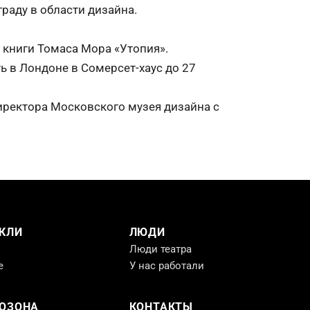
граду в области дизайна.
я книги Томаса Мора «Утопия».
 в Лондоне в Сомерсет-хаус до 27
иректора Московского музея дизайна с
КЛИ
ЛЮДИ
Люди театра
е
У нас работали
РОЗОНА
КОНТАКТЫ