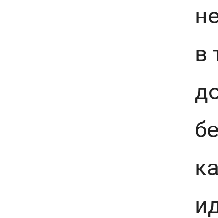
н
в 
до
бе
ка
и