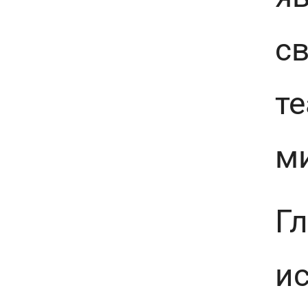
с
те
м
Г
и