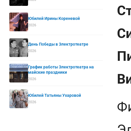
С
Юбилей Ирины Кореневой
2026
С
День Победы в Электротеатре
П
2026
График работы Электротеатра на
майские праздники
В
2026
Юбилей Татьяны Ухаровой
Ф
2026
Э