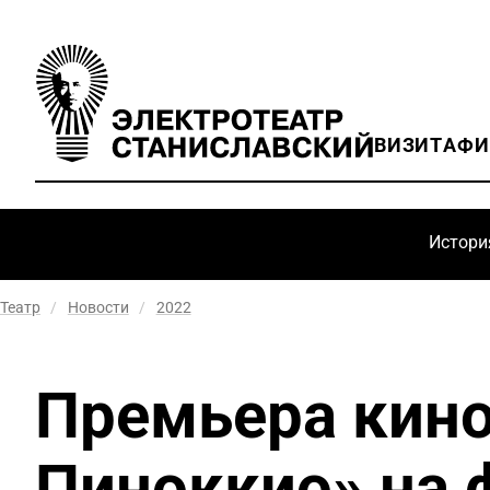
ВИЗИТ
АФ
Истори
Театр
/
Новости
/
2022
Премьера кино
Пиноккио» на 