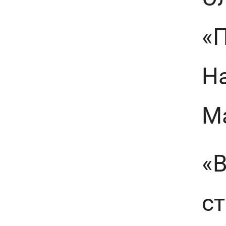
«П
Н
М
«
с