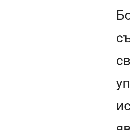
Б
с
св
у
ис
яв