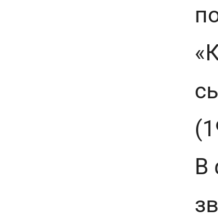
по
«
с
(1
В
зв