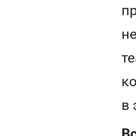
пр
н
те
ко
в 
В