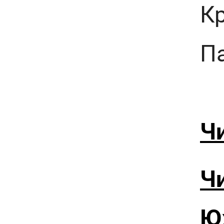
К
П
Ч
Чи
Ю