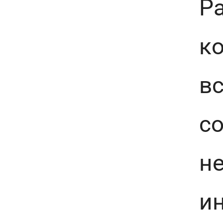
Р
к
вс
со
н
и