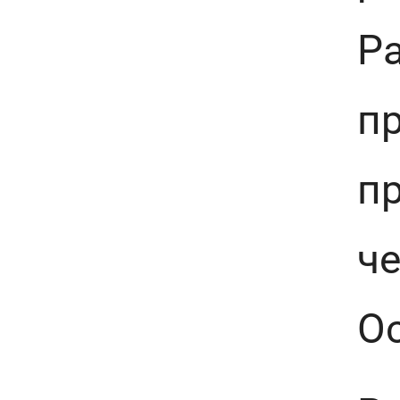
Ра
пр
п
че
О