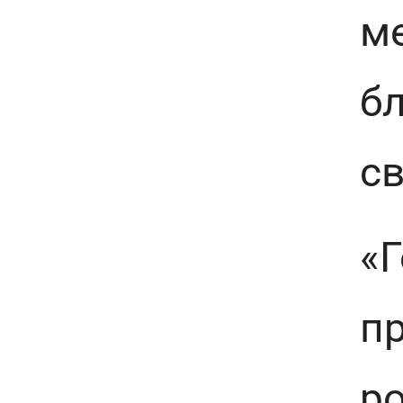
м
бл
с
«Г
п
р