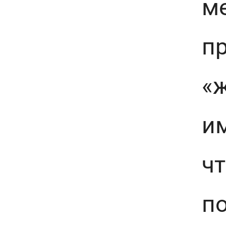
м
пр
«
и
ч
п