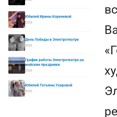
в
Юбилей Ирины Кореневой
2026
В
День Победы в Электротеатре
«Г
2026
График работы Электротеатра на
майские праздники
х
2026
Юбилей Татьяны Ухаровой
Э
2026
р