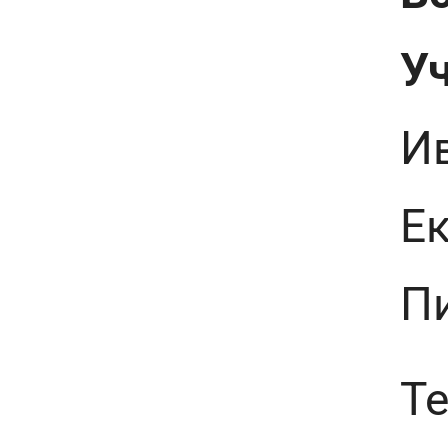
У
Ив
Ек
Пи
Те