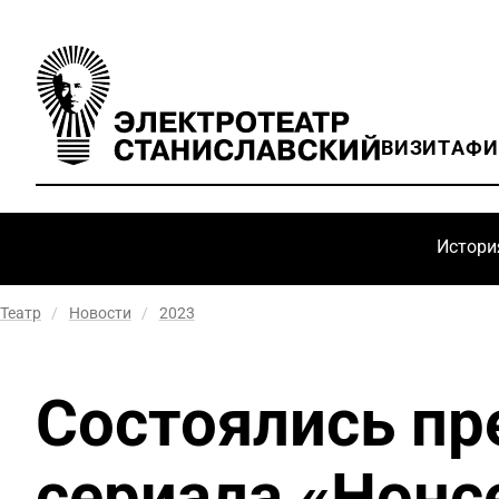
ВИЗИТ
АФ
Истори
Театр
/
Новости
/
2023
Состоялись пр
сериала «Нонс