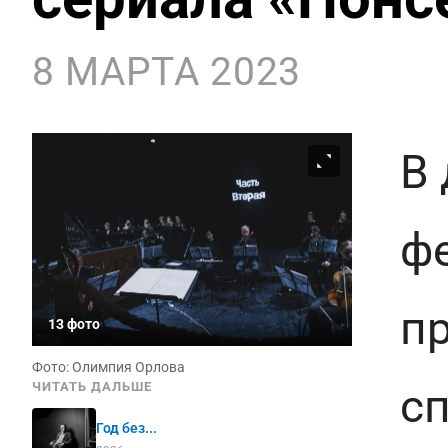
8 МАРТА 2023
В 
фе
п
13 фото
Фото: Олимпия Орлова
с
ЧИТАТЬ ДАЛЬШЕ
Год без...