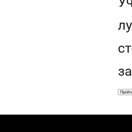
У
лу
с
за