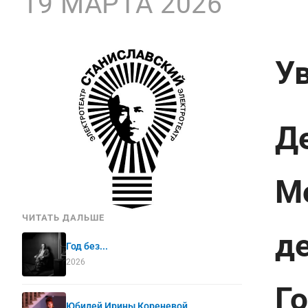
19 МАРТА 2026
У
Д
М
ЧИТАТЬ ДАЛЬШЕ
д
Год без...
2026
Г
Юбилей Ирины Кореневой