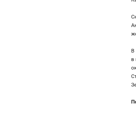
С
А
ж
В
в
о
С
З
П