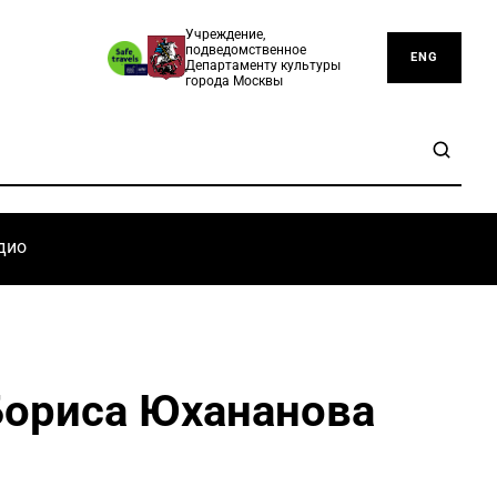
Учреждение,
подведомственное
ENG
Департаменту культуры
города Москвы
дио
Бориса Юхананова