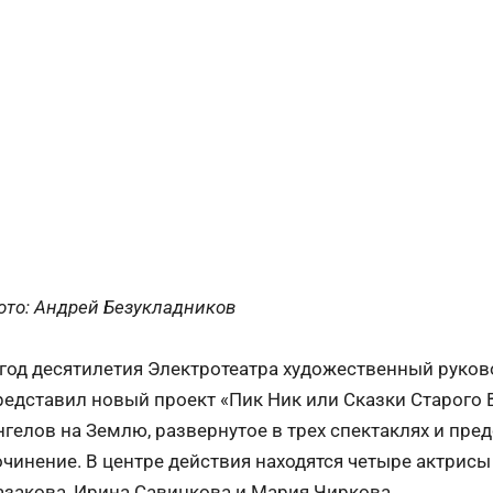
ото: Андрей Безукладников
 год десятилетия Электротеатра художественный руко
редставил новый проект «Пик Ник или Сказки Старого 
нгелов на Землю, развернутое в трех спектаклях и пр
очинение. В центре действия находятся четыре актрисы
азакова, Ирина Савицкова и Мария Чиркова.