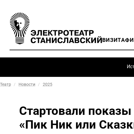
ВИЗИТ
АФ
Ис
Театр
/
Новости
/
2025
Стартовали показы
«Пик Ник или Сказк