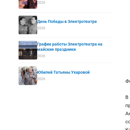
2026
День Победы в Электротеатре
2026
График работы Электротеатра на
майские праздники
2026
Юбилей Татьяны Ухаровой
2026
Ф
В
п
А
с
К