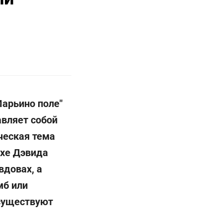
Марьино поле"
авляет собой
ческая тема
ухе Дэвида
вдовах, а
мб или
 существуют