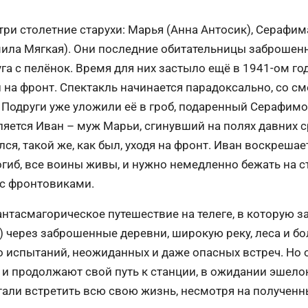
три столетние старухи: Марья (Анна Антосик), Серафим
ила Мягкая). Они последние обитательницы заброшенн
га с пелёнок. Время для них застыло ещё в 1941-ом год
на фронт. Спектакль начинается парадоксально, со см
 Подруги уже уложили её в гроб, подаренный Серафимой
является Иван – муж Марьи, сгинувший на полях давних 
ся, такой же, как был, уходя на фронт. Иван воскреша
погиб, все воины живы, и нужно немедленно бежать на 
 с фронтовиками.
антасмагорическое путешествие на телеге, в которую 
) через заброшенные деревни, широкую реку, леса и б
 испытаний, неожиданных и даже опасных встреч. Но 
и продолжают свой путь к станции, в ожидании эшело
али встретить всю свою жизнь, несмотря на полученн