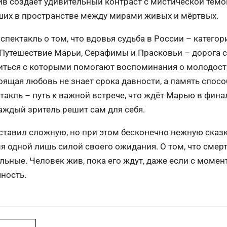
в создает удивительный контраст с мистической темо
ших в пространстве между мирами живых и мёртвых.
спектакль о том, что вдовья судьба в России – категор
Путешествие Марьи, Серафимы и Прасковьи – дорога с
виться с которыми помогают воспоминания о молодост
оящая любовь не знает срока давности, а память спос
ктакль – путь к важной встрече, что ждёт Марью в фина
каждый зритель решит сам для себя.
тавил сложную, но при этом бесконечно нежную сказк
 одной лишь силой своего ожидания. О том, что смерт
льные. Человек жив, пока его ждут, даже если с момент
ность.