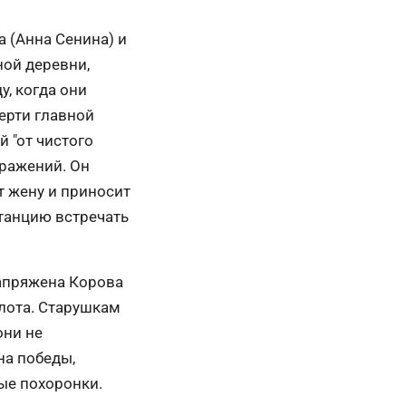
а (Анна Сенина) и
ой деревни,
у, когда они
ерти главной
 "от чистого
сражений. Он
ет жену и приносит
станцию встречать
запряжена Корова
олота. Старушкам
они не
на победы,
ые похоронки.