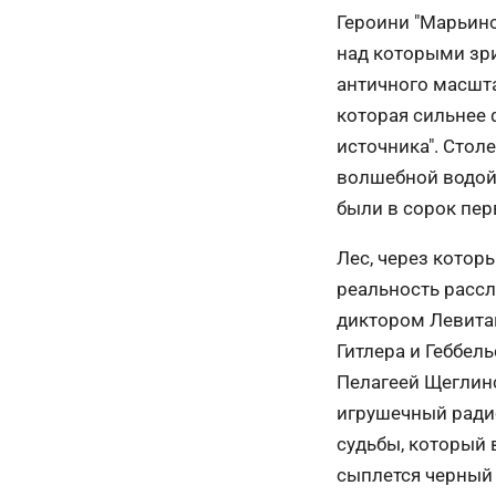
Героини "Марьино
над которыми зри
античного масшт
которая сильнее 
источника". Сто
волшебной водой
были в сорок пер
Лес, через котор
реальность рассл
диктором Левита
Гитлера и Геббел
Пелагеей Щеглинс
игрушечный ради
судьбы, который 
сыплется черный 