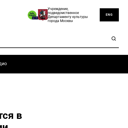
Учреждение,
подведомственное
ENG
Департаменту культуры
города Москвы
дио
тся в
ии