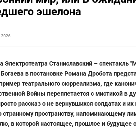
дшего эшелона
 2026
а Электротеатра Станиславский – спектакль "
 Богаева в постановке Романа Дробота предст
пример театрального сюрреализма, где канони
ственной Войны переплетается с мистикой в д
просто рассказ о не вернувшихся солдатах и их 
о странному пространству, напоминающему ли
лю, в которой настоящее, прошлое и будущее