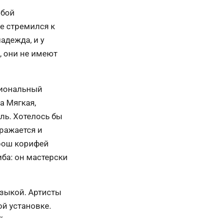
обой
е стремился к
адежда, и у
, они не имеют
циональный
а Мягкая,
ль. Хотелось бы
ражается и
орош корифей
ба: он мастерски
узыкой. Артисты
ой установке.