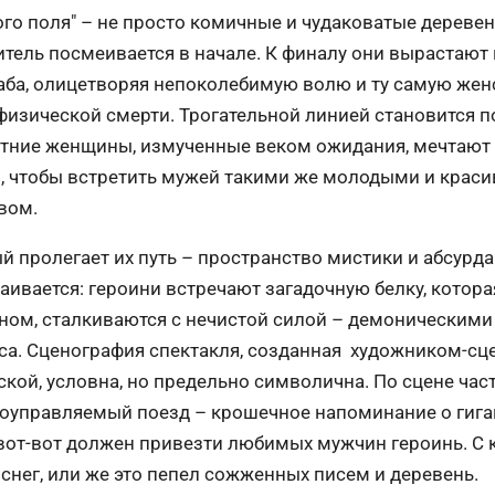
го поля" – не просто комичные и чудаковатые деревен
тель посмеивается в начале. К финалу они вырастают
аба, олицетворяя непоколебимую волю и ту самую жен
физической смерти. Трогательной линией становится п
летние женщины, измученные веком ожидания, мечтают
, чтобы встретить мужей такими же молодыми и краси
вом.
ый пролегает их путь – пространство мистики и абсурда
аивается: героини встречают загадочную белку, котор
ном, сталкиваются с нечистой силой – демоническим
ьса. Сценография спектакля, созданная художником-с
кой, условна, но предельно символична. По сцене час
оуправляемый поезд – крошечное напоминание о гиг
вот-вот должен привезти любимых мужчин героинь. С
снег, или же это пепел сожженных писем и деревень.