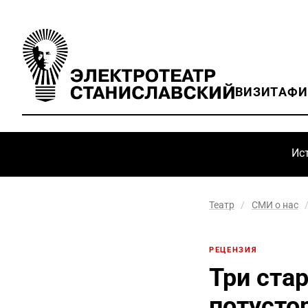
ВИЗИТ
АФ
Ис
Театр
/
СМИ о нас
РЕЦЕНЗИЯ
Три ста
потусто