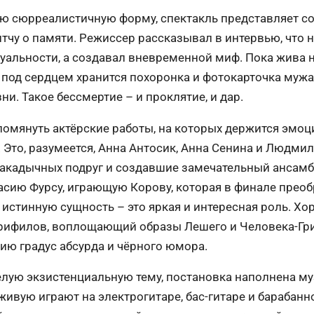
ую сюрреалистичную форму, спектакль представляет с
чу о памяти. Режиссер рассказывал в интервью, что н
уальности, а создавал вневременной миф. Пока жива н
 под сердцем хранится похоронка и фотокарточка мужа
ни. Такое бессмертие – и проклятие, и дар.
помянуть актёрские работы, на которых держится эмо
. Это, разумеется, Анна Антосик, Анна Сенина и Людмил
акадычных подруг и создавшие замечательный ансамб
асию Фурсу, играющую Корову, которая в финале преоб
истинную сущность – это яркая и интересная роль. Х
Трифилов, воплощающий образы Лешего и Человека-Гри
ию градус абсурда и чёрного юмора.
лую экзистенциальную тему, постановка наполнена м
живую играют на электрогитаре, бас-гитаре и барабанн