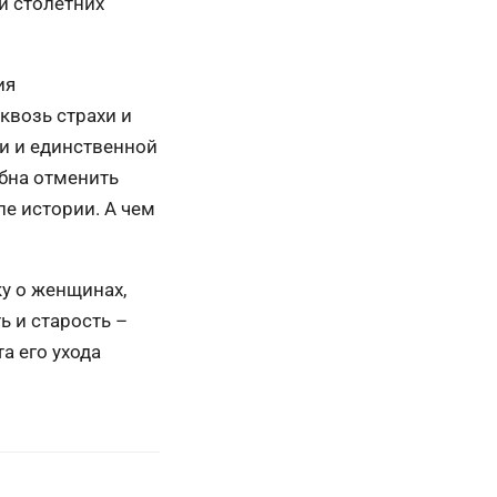
й столетних
ия
квозь страхи и
и и единственной
обна отменить
ле истории. А чем
у о женщинах,
ь и старость –
а его ухода