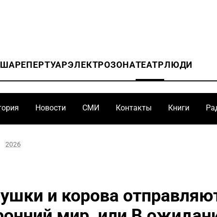
ИША
РЕПЕРТУАР
ЭЛЕКТРОЗОНА
ТЕАТР
ЛЮДИ
тория
Новости
СМИ
Контакты
Книги
Ра
/
2026
рушки и корова отправляю
ронний мир, или В ожидан