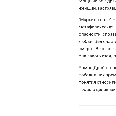
Мощный рок-драй
женщин, застряв
"Марьино поле" – 
метафизическая. 
опасности, спра
любви. Ведь наст
смерть. Весь спе
она закончится, 
Роман Дробот пос
победивших время
понятия относите
прошла целая веч