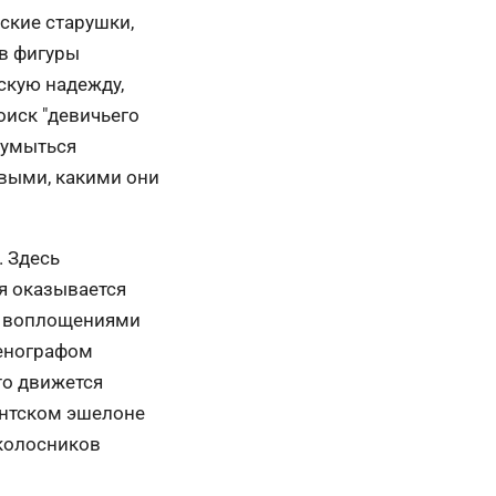
ские старушки,
 в фигуры
скую надежду,
оиск "девичьего
 умыться
выми, какими они
. Здесь
ая оказывается
и воплощениями
ценографом
то движется
антском эшелоне
 колосников