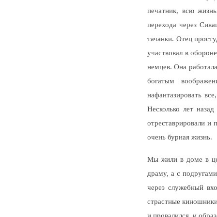
печатник, всю жизн
перехода через Сива
тачанки. Отец просту
участвовал в оборон
немцев. Она работала
богатым воображен
нафантазировать все
Несколько лет назад
отреставрировали и 
очень бурная жизнь.
Мы жили в доме в це
драму, а с подругами
через служебный вхо
страстные киношники
и провалился, и образ