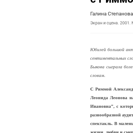
Галина Степанова
Экран и сцена. 2001.
Юбилей большой акт
сентиментальных сло
Быкова сыграла бол
словам.
С
Риммой Александр
Леонида Леонова на
Ивановна”, с котор
разнообразной ауди
спектакль. В мален
жизни, любви и сме