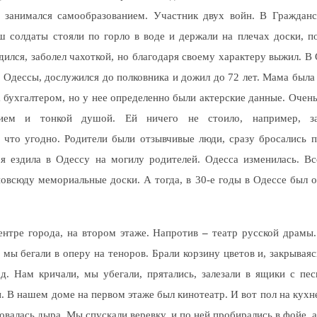
ь занимался самообразованием. Участник двух войн. В Гражданс
ш солдаты стояли по горло в воде и держали на плечах доски, п
дился, заболел чахоткой, но благодаря своему характеру выжил. 
е Одессы, дослужился до полковника и дожил до 72 лет. Мама была
 бухгалтером, но у нее определенно были актерские данные. Очен
ием и тонкой душой. Ей ничего не стоило, например, за
, что угодно. Родители были отзывчивые люди, сразу бросались п
 я ездила в Одессу на могилу родителей. Одесса изменилась. В
повсюду мемориальные доски. А тогда, в 30-е годы в Одессе был 
нтре города, на втором этаже. Напротив
–
театр русской драмы.
 мы бегали в оперу на теноров. Брали корзину цветов и, закрывая
д. Нам кричали, мы убегали, прятались, залезали в ящики с п
. В нашем доме на первом этаже был кинотеатр. И вот пол на кухн
овалась дыра. Мы спускали веревку, и по ней пробирались в фойе, а