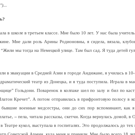
)...
ль?
ала в школе в третьем классе. Мне было 10 лет. У нас была учитель
ине. Мне дали роль Арины Родионовны, я сидела, вязала, клубо
: “Жили мы тогда на Немецкой улице. Там был сад. Я туда детей гу
ли в эвакуации в Средней Азии в городе Андижане, я училась в 10-
драматический театр из Донецка, и я туда поступила. Играла в м
рщице” Гольдони. Поваренок в колпаке шел по залу и бил по кас
Платон Кречет". А потом отправилась в прифронтовую полосу в к
бывшие военные медсестры, они до сих пор вспоминают, как я 
платье,
–
пела, читала рассказы, скетчи. Когда вернулась домой, в 
 в Театре кукол, выступала в госпиталях. Это продолжалось до тех 
атр Советской Армии, куда меня и приняли. Мне было всего 18 лет