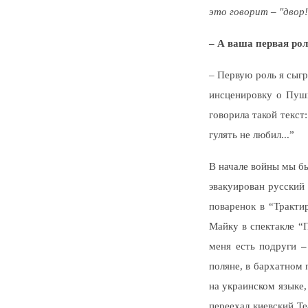
это говорит
–
"двор!"
– А ваша первая ро
– Первую роль я сыгр
инсценировку о Пушк
говорила такой текст
гулять не любил...”
В начале войны мы бы
эвакуирован русский 
поваренок в “Тракти
Майку в спектакле “
меня есть подруги
–
поляне, в бархатном 
на украинском языке,
переехал киевский Те