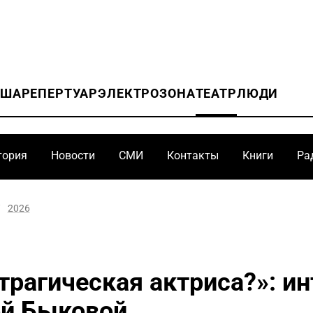
ИША
РЕПЕРТУАР
ЭЛЕКТРОЗОНА
ТЕАТР
ЛЮДИ
тория
Новости
СМИ
Контакты
Книги
Ра
/
2026
трагическая актриса?»: и
й Быковой