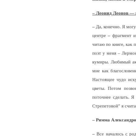
– Леонид Леонов —
–
Да, конечно. Я могу
центре
–
фрагмент из
читаю по книге, как 
поэт у меня – Лермон
кумиры. Любимый ак
мне как благословен
Настоящее чудо иску
цветы. Потом позво
поточнее сделать. Я
Стрепетовой” я счита
– Римма Александров
–
Все началось с род