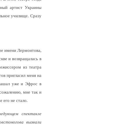
дный артист Украины
альное училище. Сразу
ре имени Лермонтова,
скве и возвращалась в
режиссером из театра
гов пригласил меня на
лашал уже и Эфрос в
сожалению, мне так и
 его не стало.
ледующем спектакле
встоногова вызвали