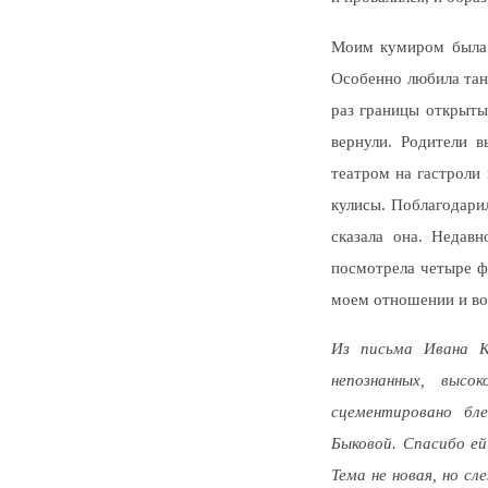
Моим кумиром была а
Особенно любила тане
раз границы открыты,
вернули. Родители в
театром на гастроли 
кулисы. Поблагодарил
сказала она. Недав
посмотрела четыре ф
моем отношении и во
Из письма Ивана Ко
непознанных, высо
сцементировано бле
Быковой. Спасибо ей
Тема не новая, но сл