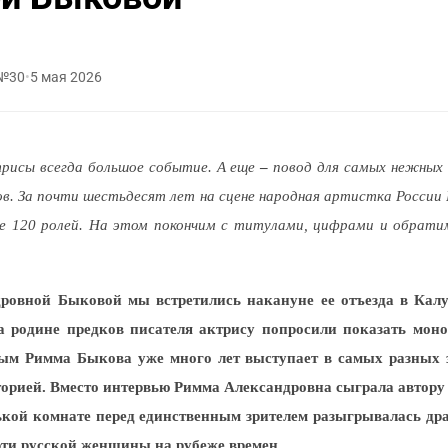
 №30
•
5 мая 2026
рисы всегда большое событие. А еще
–
повод для самых нежных 
в. За почти шестьдесят лет на сцене народная артистка России
ее 120 ролей. На этом покончим с титулами, цифрами и обратим
овной Быковой мы встретились накануне ее отъезда в Калу
 родине предков писателя актрису попросили показать моно
ым Римма Быкова уже много лет выступает в самых разных з
торией. Вместо интервью Римма Александровна сыграла автору э
ькой комнате перед единственным зрителем разыгрывалась др
рти русской женщины на рубеже времен.