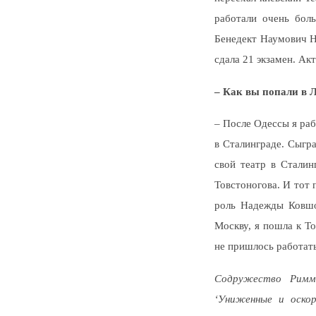
работали очень бол
Бенедект Наумович Но
сдала 21 экзамен. Акт
– Как вы попали в 
– После Одессы я раб
в Сталинграде. Сыгра
свой театр в Сталин
Товстоногова. И тот 
роль Надежды Ковшо
Москву, я пошла к Т
не пришлось работать
Содружество Риммы
‘Униженные и оско