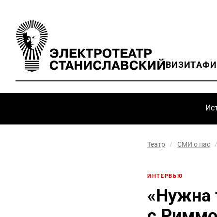
ВИЗИТ
АФ
Ис
Театр
/
СМИ о нас
ИНТЕРВЬЮ
«Нужна 
с Риммо