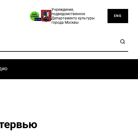
Учреждение,
подведомственное
ENG
Департаменту культуры
города Москвы
дио
нтервью