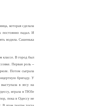
ница, которая сделала
к постоянно падал. И
лять водила. Сашенька
м классе. В город был
ассовке. Первая роль
–
трюле. Потом сыграла
онцертную бригаду. У
выступала в лесу на
Одессу, играла в ТЮЗе
пор, пока в Одессу не
. В этом театре тогда