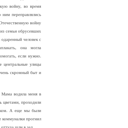
кую войну, во время
о ним переправлялись
В Отечественную войну
 из семьи обрусевших
ь одаренный человек с
плакать, она могла
омогать, если нужно.
се центральные улицы
очень скромный быт и
 Мама водила меня в
сь цветами, проходили
еском. А еще мы были
е коммуналки прогнил
 оттуда шли в зал.