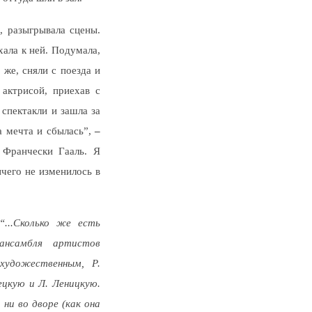
, разыгрывала сцены.
хала к ней. Подумала,
 же, сняли с поезда и
 актрисой, приехав с
 спектакли и зашла за
а мечта и сбылась”,
–
 Франчески Гааль. Я
чего не изменилось в
“...Сколько же есть
 ансамбля артистов
охудожественным, Р.
ецкую и Л. Леницкую.
 ни во дворе (как она