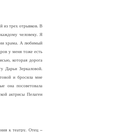
й из трех отрывков. В
 каждому человеку. Я
ении храма. А любимый
еров у меня тоже есть
сью, которая дорога
ту Дарьи Зеркаловой.
етовой и бросила мне
ые она посоветовала
ской актрисы Пелагеи
ения к театру. Отец
–