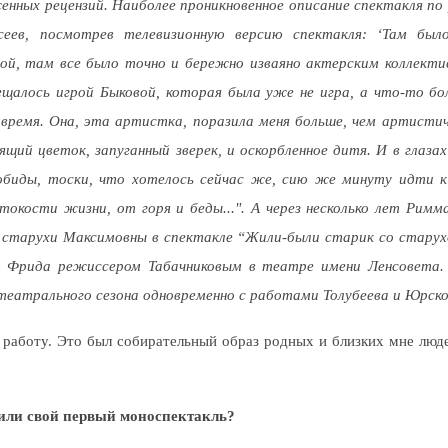
ных рецензий. Наиболее проникновенное описание спектакля по
сеев, посмотрев телевизионную версию спектакля: ‘Там был
ой, там все было точно и бережно изваяно актерским коллектив
вещалось игрой Быковой, которая была уже не игра, а что-то б
 время. Она, эта артистка, поразила меня больше, чем артисти
ящий цветок, запуганный зверек, и оскорбленное дитя. И в глазах
 обиды, тоски, что хотелось сейчас же, сию же минуту идти к 
окости жизни, от горя и беды...". А через несколько лет Рим
–
старухи Максимовны в спектакле “Жили-были старик со старух
и Фрида режиссером Табачниковым в театре имени Ленсовета.
театрального сезона одновременно с работами Толубеева и Юрско
 работу. Это был собирательный образ родных и близких мне людей
вили свой первый моноспектакль?