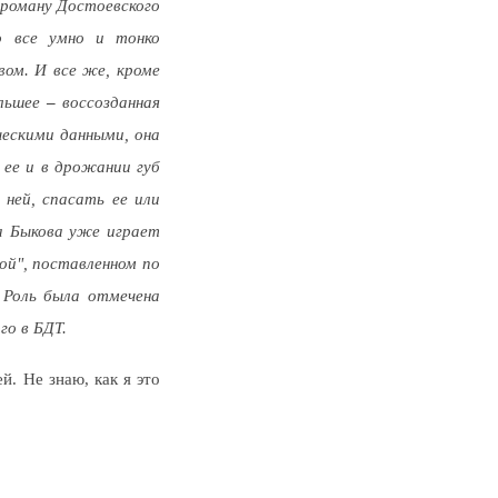
 роману Достоевского
о все умно и тонко
ом. И все же, кроме
ольшее
–
воссозданная
ческими данными, она
 ее и в дрожании губ
ней, спасать ее или
ма Быкова уже играет
ой", поставленном по
 Роль была отмечена
го в БДТ.
. Не знаю, как я это