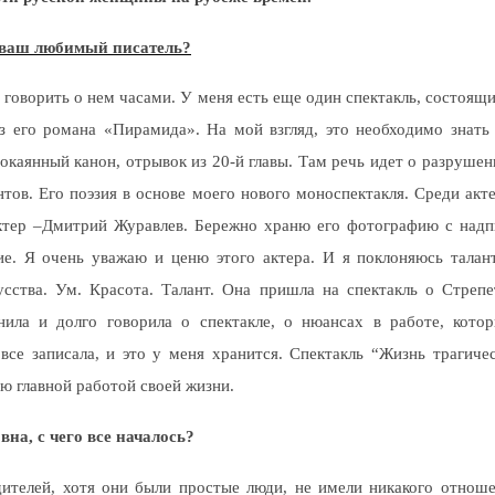
 ваш любимый писатель?
 говорить о нем часами. У меня есть еще один спектакль, состоящи
 его романа «Пирамида». На мой взгляд, это необходимо знать
покаянный канон, отрывок из 20-й главы. Там речь идет о разруш
тов. Его поэзия в основе моего нового моноспектакля. Среди акт
тер –Дмитрий Жу­равлев. Бережно храню его фотографию с надпи
ие. Я очень уважаю и ценю этого актера. И я поклоняюсь талан
сства. Ум. Красота. Талант. Она пришла на спектакль о Стреп
нила и долго говорила о спектакле, о нюансах в работе, котор
 все записала, и это у меня хранится. Спектакль “Жизнь трагиче
ю главной работой своей жизни.
на, с чего все началось?
ителей, хотя они были простые люди, не имели никакого отнош