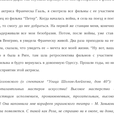
ктриса Франческа Гааль, я смотрела все фильмы с ее участием
ц из фильма “Петер”. Когда началась война, я села на поезд и пое
 то смогу до нее добраться. На первой же станции меня, конечно
ыдерживали все мои безобразия. Потом, после войны, уже став
в Венгрию, я увидела Франческу живой. Два раза приходила на ее
а, сказала, что увидеть ее
–
мечта все моей жизни. “Ну вот, ваш
но я была в Риге, там шла ретроспектива фильмов с участием
ильма и будто вернулась в довоенную Одессу. Прошли годы, но ни
сприятии этой актрисы.
зловского (о спектакле “Улица Шолом-Алейхема, дом 40"): 
коталантливых мастеров искусства! Высокое мастерство
стящим исполнением, проникновенным, трогательным, вы­сок
! Она напомнила мне корифеев украинского театра – М. Заньков
еза появляется. С такой как Роза, не страшно ни в окопе, ни дома,