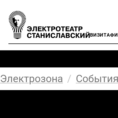
ВИЗИТ
АФ
Электрозона
/
Событи