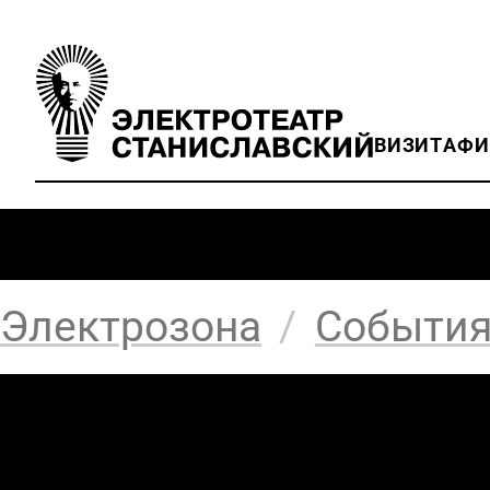
ВИЗИТ
АФ
Электрозона
/
Событи