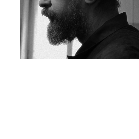
Санкт-Петербургская Типография Академии Нау
Ее станки произвели на свет первоиздания Пу
Лихачёва... Ей посчастливилось дожить до наш
Справка о режиссере:
Сергей Кальварский родился в Санкт-Петербур
Киноакадемию (мастерская У. Дикерсона) и Са
и Телевидения (Мастерская А. Сокурова)