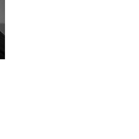
к служила делу просвещения с 1727 года.
шкина, Ломоносова, Эйлера, Державина,
его века.
ге в 1992 году. Окончил Нью-Йоркскую
нкт-Петербургский Институт Кино