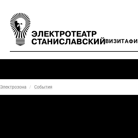
ВИЗИТ
АФ
Электрозона
/
События