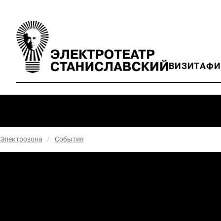
ВИЗИТ
АФ
Электрозона
/
События