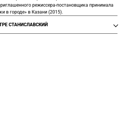
 приглашенного режиссера-постановщика принимала
ки в городе» в Казани (2015).
АТРЕ СТАНИСЛАВСКИЙ
Бернарды Альбы
», реж.
Алиса Селецкая