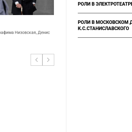
РОЛИ В ЭЛЕКТРОТЕАТР
2016
Рогожин, «Идиото
РОЛИ В МОСКОВСКОМ 
Козинский
К.С.СТАНИСЛАВСКОГО
рафима Низовская, Денис
1995
«Полковнику ник
1991
Брюнет, «Лысый 