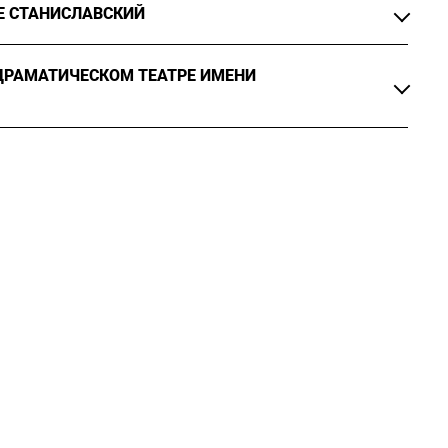
Е СТАНИСЛАВСКИЙ
логия, учение об идиотских основах души», реж. К.
ДРАМАТИЧЕСКОМ ТЕАТРЕ ИМЕНИ
то не пишет», реж. П. Мамонов, О. Бабицкий
брюнет», реж. О. Бабицкий