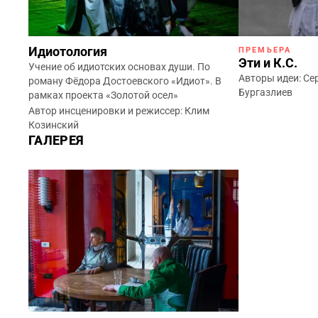
Идиотология
ПРЕМЬЕРА
Эти и К.С.
Учение об идиотских основах души. По
Авторы идеи: Се
роману Фёдора Достоевского «Идиот». В
Бургазлиев
рамках проекта «Золотой осел»
Автор инсценировки и режиссер: Клим
Козинский
ГАЛЕРЕЯ