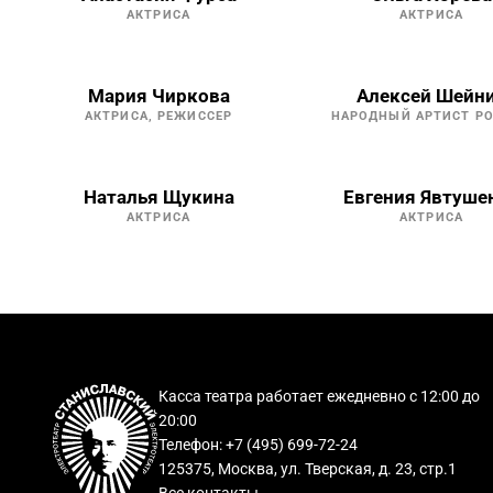
АКТРИСА
АКТРИСА
Мария Чиркова
Алексей Шейн
АКТРИСА, РЕЖИССЕР
НАРОДНЫЙ АРТИСТ Р
Наталья Щукина
Евгения Явтуше
АКТРИСА
АКТРИСА
Касса театра работает ежедневно с 12:00 до
20:00
Телефон: +7 (495) 699-72-24
125375, Москва, ул. Тверская, д. 23, стр.1
Все контакты