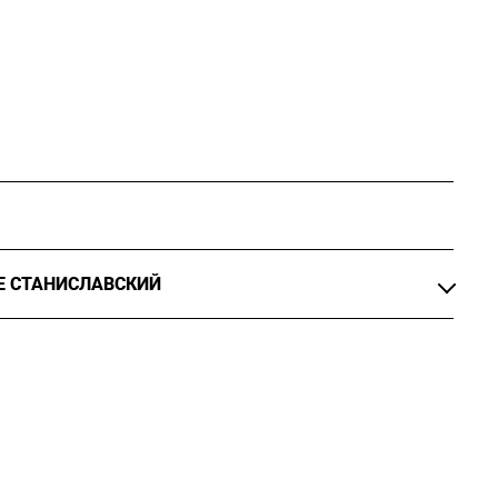
Е СТАНИСЛАВСКИЙ
ккио. Лес», реж. Борис Юхананов
ккио. Театр», реж. Борис Юхананов
ы. Панк-макраме», автор проекта Борис Юхананов