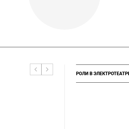
РОЛИ В ЭЛЕКТРОТЕАТР
2019
Ремаркер, «Пино
2019
Ремаркер, «Пино
2018
«Орфические игр