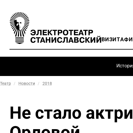
ВИЗИТ
АФ
Истори
Театр
/
Новости
/
2018
Не стало актр
Орловой