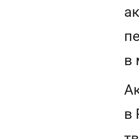
ак
пе
в 
А
в 
тв