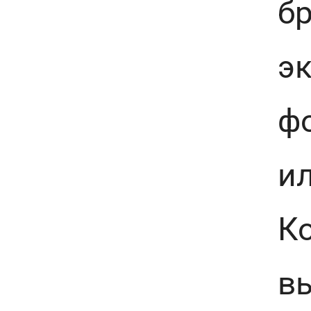
бр
э
ф
ил
Ко
вы