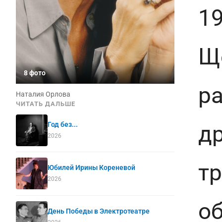
19
Щ
8 фото
ра
Наталия Орлова
ЧИТАТЬ ДАЛЬШЕ
др
Год без...
2026
тр
Юбилей Ирины Кореневой
2026
о
День Победы в Электротеатре