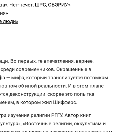
а», Чет-нечет, ШРС, ОБЭРИУ»
вия»
е люди»
и. Во-первых, те впечатления, вернее,
я среди современников. Окрашенные в
ифа — мифа, который транслируется потомкам.
сновном об иной реальности. И в этом плане
тся деконструкции, скорее это попытка
менем, в котором жил Шифферс.
ра изучения религии РГГУ. Автор книг
культура», «Восточные религии, оккультизм и
игии и их влияние на искусство в современном