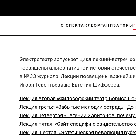
О СПЕКТАКЛЕ
ОРГАНИЗАТОРЫ
Электротеатр запускает цикл лекций-встреч со
посвящены альтернативной истории отечествен
в № 33 журнала. Лекции посвящены важнейши
Игоря Терентьева до Евгения Шифферса.
Лекция вторая «Философский театр Бориса По
Лекция третья «Забытые мелодии эстрады: Дэн
Лекция четвертая «Евгений Харитонов: почему
Лекция пятая. «Сайт-специфик: свидетельство
Лекция шестая. «Эстетическая революция рубеж