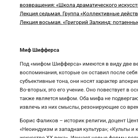
возвращения: «Школа драматического искусств
Лекция седьмая. Группа «Коллективные дейст
Лекция восьмая. «Григорий Залкинд: потаенны
Миф Шифферса
Под «мифом Шифферса» имеются в виду две вещ
воспоминания, которые он оставил после себ
субъективные тона, они носят характер апокр
Во-вторых, это его учение. Оно повествует в о
также является мифом. Оба мифа не подвергаю
извлечь из них смыслы, резонирующие со вре
Борис Фаликов – историк религии, доцент Цент
«Неоиндуизм и западная культура»; «Культы и 
искусство ХХ века». Изучает новые формы рел