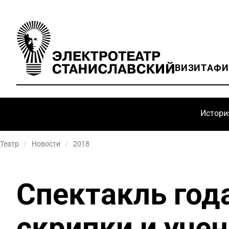
ВИЗИТ
АФ
Истори
Театр
/
Новости
/
2018
Спектакль года
скрипки и учен