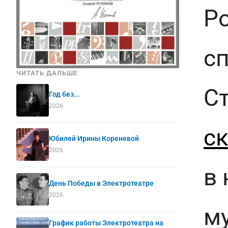
Ро
с
ЧИТАТЬ ДАЛЬШЕ
С
Год без...
2026
ск
Юбилей Ирины Кореневой
2026
в
День Победы в Электротеатре
2026
м
График работы Электротеатра на