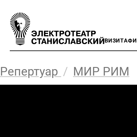
ВИЗИТ
АФ
Репертуар
/
МИР РИМ