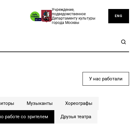
Учреждение,
подведомственное
ENG
Департаменту культуры
города Москвы
У нас работали
зиторы
Музыканты
Хореографы
о работе со зрителем
Друзья театра