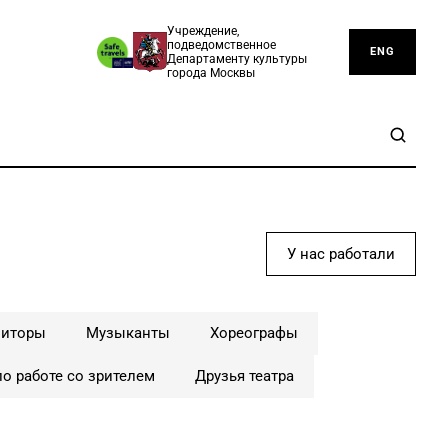
Учреждение,
подведомственное
ENG
Департаменту культуры
города Москвы
У нас работали
зиторы
Музыканты
Хореографы
о работе со зрителем
Друзья театра