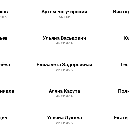
узов
Артём Богучарский
Викто
НИК
АКТЕР
ьев
Ульяна Васькович
Ю
АКТРИСА
лёва
Елизавета Задорожная
Гео
АКТРИСА
тников
Алена Кахута
Пол
АКТРИСА
дев
Ульяна Лукина
Екате
АКТРИСА