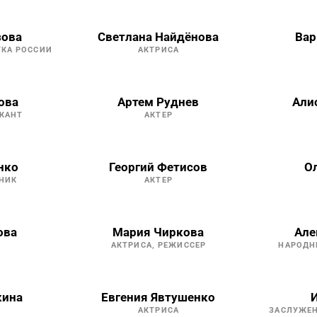
зова
Светлана Найдёнова
Вар
ТКА РОССИИ
АКТРИСА
ова
Артем Руднев
Али
КАНТ
АКТЕР
нко
Георгий Фетисов
О
НИК
АКТЕР
ова
Мария Чиркова
Але
АКТРИСА, РЕЖИССЕР
НАРОДН
кина
Евгения Явтушенко
И
АКТРИСА
ЗАСЛУЖЕН