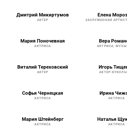
Дмитрий Микиртумов
Елена Моро
АКТЕР
ЗАСЛУЖЕННАЯ АРТИС
Мария Поночевная
Вера Роман
АКТРИСА
АКТРИСА, МУЗЫ
Виталий Тереховский
Игорь Тище
АКТЕР
АКТЕР-КУКОЛЬ
Софья Чернецкая
Ирина Чиж
АКТРИСА
АКТРИСА
Мария Штейнберг
Наталья Щу
АКТРИСА
АКТРИСА